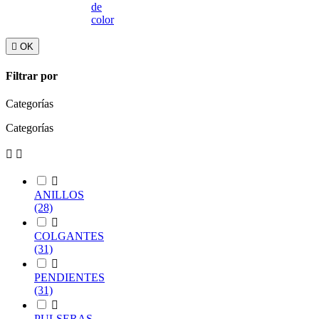
de
color

OK
Filtrar por
Categorías
Categorías



ANILLOS
(28)

COLGANTES
(31)

PENDIENTES
(31)

PULSERAS