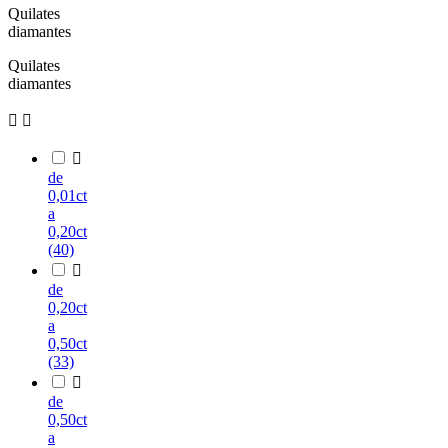
Quilates
diamantes
Quilates
diamantes



de
0,01ct
a
0,20ct
(40)

de
0,20ct
a
0,50ct
(33)

de
0,50ct
a