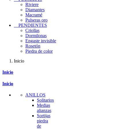
Riviere
Diamantes
Macramé
Pulseras oro
PENDIENTES
Criollas
Dormilonas
Engaste invisible
Rosetón
Piedra de color
Inicio
Inicio
Inicio
ANILLOS
Solitarios
Medias
alianzas
Sortijas
piedra
de