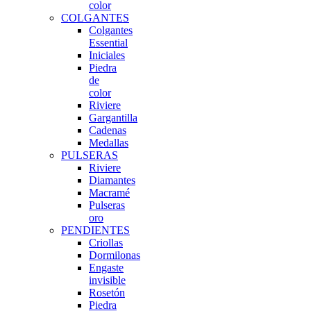
color
COLGANTES
Colgantes
Essential
Iniciales
Piedra
de
color
Riviere
Gargantilla
Cadenas
Medallas
PULSERAS
Riviere
Diamantes
Macramé
Pulseras
oro
PENDIENTES
Criollas
Dormilonas
Engaste
invisible
Rosetón
Piedra