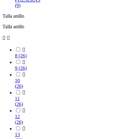
(9)
Talla anillo
Talla anillo



8
(26)

9
(26)

10
(26)

11
(26)

12
(26)

13