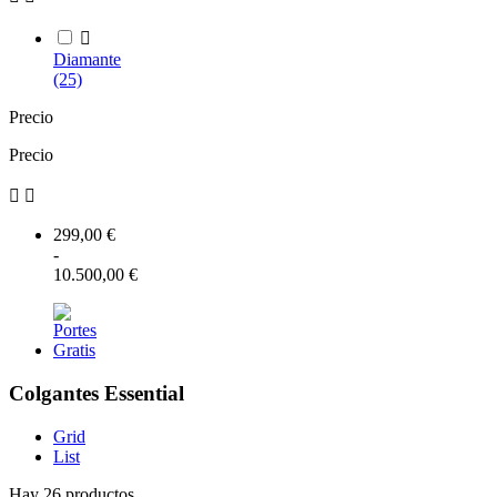

Diamante
(25)
Precio
Precio


299,00 €
-
10.500,00 €
Colgantes Essential
Grid
List
Hay 26 productos.