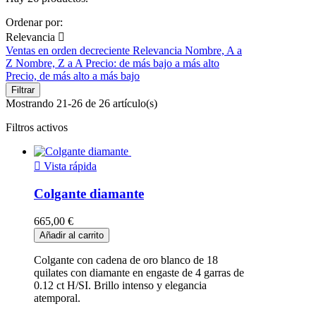
Ordenar por:
Relevancia

Ventas en orden decreciente
Relevancia
Nombre, A a
Z
Nombre, Z a A
Precio: de más bajo a más alto
Precio, de más alto a más bajo
Filtrar
Mostrando 21-26 de 26 artículo(s)
Filtros activos

Vista rápida
Colgante diamante
665,00 €
Añadir al carrito
Colgante con cadena de oro blanco de 18
quilates con diamante en engaste de 4 garras de
0.12 ct H/SI. Brillo intenso y elegancia
atemporal.