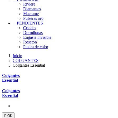
Riviere
Diamantes
Macramé
Pulseras oro
PENDIENTES
Criollas
Dormilonas
Engaste invisible
Rosetón
Piedra de color
Inicio
COLGANTES
Colgantes Essential
Colgantes
Essential
Colgantes
Essential

OK