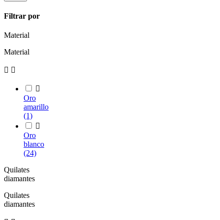
Filtrar por
Material
Material



Oro
amarillo
(1)

Oro
blanco
(24)
Quilates
diamantes
Quilates
diamantes